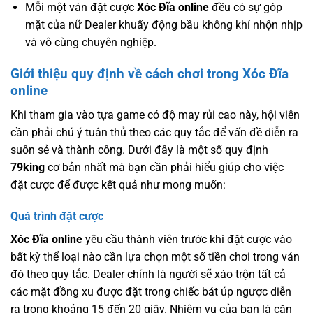
Mỗi một ván đặt cược
Xóc Đĩa online
đều có sự góp
mặt của nữ Dealer khuấy động bầu không khí nhộn nhịp
và vô cùng chuyên nghiệp.
Giới thiệu quy định về cách chơi trong Xóc Đĩa
online
Khi tham gia vào tựa game có độ may rủi cao này, hội viên
cần phải chú ý tuân thủ theo các quy tắc để vấn đề diễn ra
suôn sẻ và thành công. Dưới đây là một số quy định
79king
cơ bản nhất mà bạn cần phải hiểu giúp cho việc
đặt cược để được kết quả như mong muốn:
Quá trình đặt cược
Xóc Đĩa online
yêu cầu thành viên trước khi đặt cược vào
bất kỳ thể loại nào cần lựa chọn một số tiền chơi trong ván
đó theo quy tắc. Dealer chính là người sẽ xáo trộn tất cả
các mặt đồng xu được đặt trong chiếc bát úp ngược diễn
ra trong khoảng 15 đến 20 giây. Nhiệm vụ của bạn là căn