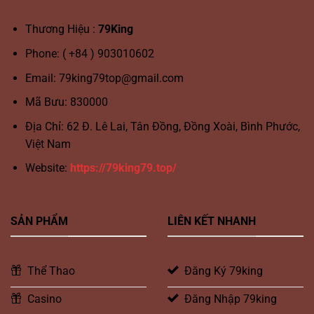
Thương Hiệu :
79King
Phone: ( +84 ) 903010602
Email:
79king79top@gmail.com
Mã Bưu: 830000
Địa Chỉ: 62 Đ. Lê Lai, Tân Đồng, Đồng Xoài, Bình Phước,
Việt Nam
Website:
https://79king79.top/
SẢN PHẨM
LIÊN KẾT NHANH
Thể Thao
Đăng Ký 79king
Casino
Đăng Nhập 79king