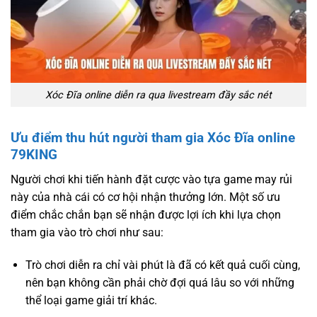
Xóc Đĩa online diễn ra qua livestream đầy sắc nét
Ưu điểm thu hút người tham gia Xóc Đĩa online
79KING
Người chơi khi tiến hành đặt cược vào tựa game may rủi
này của nhà cái có cơ hội nhận thưởng lớn. Một số ưu
điểm chắc chắn bạn sẽ nhận được lợi ích khi lựa chọn
tham gia vào trò chơi như sau:
Trò chơi diễn ra chỉ vài phút là đã có kết quả cuối cùng,
nên bạn không cần phải chờ đợi quá lâu so với những
thể loại game giải trí khác.