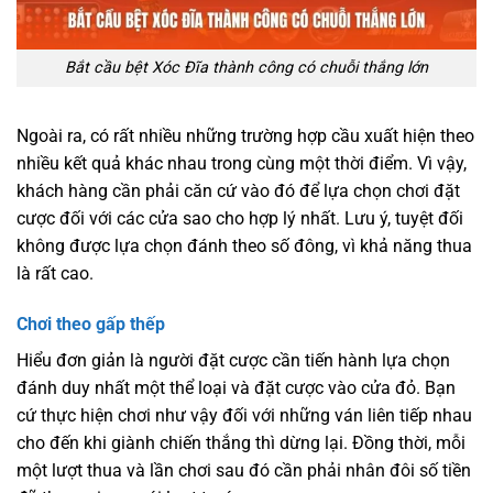
Bắt cầu bệt Xóc Đĩa thành công có chuỗi thắng lớn
Ngoài ra, có rất nhiều những trường hợp cầu xuất hiện theo
nhiều kết quả khác nhau trong cùng một thời điểm. Vì vậy,
khách hàng cần phải căn cứ vào đó để lựa chọn chơi đặt
cược đối với các cửa sao cho hợp lý nhất. Lưu ý, tuyệt đối
không được lựa chọn đánh theo số đông, vì khả năng thua
là rất cao.
Chơi theo gấp thếp
Hiểu đơn giản là người đặt cược cần tiến hành lựa chọn
đánh duy nhất một thể loại và đặt cược vào cửa đỏ. Bạn
cứ thực hiện chơi như vậy đối với những ván liên tiếp nhau
cho đến khi giành chiến thắng thì dừng lại. Đồng thời, mỗi
một lượt thua và lần chơi sau đó cần phải nhân đôi số tiền